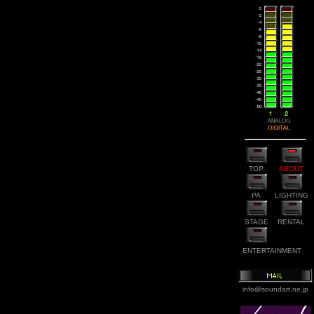
TOP
ABOUT
PA
LIGHTING
STAGE
RENTAL
C
ENTERTAINMENT
info@soundart.ne.jp