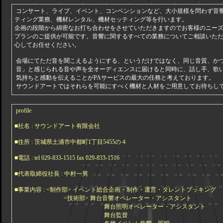
コンサート、ライブ、イベント、コンベンションなど、大小規模を問わず音
ティング業務、機材レンタル、機材セッティング等を行います。
企画の段階から綿密なお打ち合わせをさせていただきますのでお客様のニー
プランのご提供が可能です。音響に関するすべての業務についてご相談いた
心してお任せください。
会場にてただ音を聞こえるようにする、というだけではなく、同じ音質、か
音」と感じられる音や声を全オーディエンスに届けると同時に、話し手、歌
気持ちと感動を伝えることがPAサービスの最大の任務と考えております。
サウンドアートではそれらを可能にすべく機材と人材をご用意してお待ちし
profile
■社名 : サウンドアート有限会社
■住所 : 茨城県土浦市中都町1丁目5455の４
■電話 : tel 029-833-1515 fax 029-833-1516
■代表取締役社長 : 中村一男
■事業内容 : <制作部> イベント総合企画・制作・運営・タレントブッキング
<技術部> 舞台音響オペレーター・アシスタント
舞台照明オペレーター・アシスタント
舞台監督