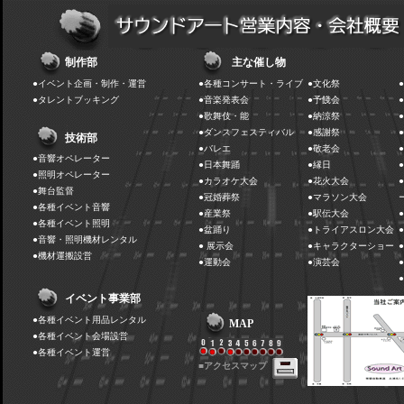
制作部
主な催し物
●イベント企画・制作・運営
●各種コンサート・ライブ
●文化祭
●タレントブッキング
●音楽発表会
●予餞会
●歌舞伎・能
●納涼祭
●ダンスフェスティバル
●感謝祭
技術部
●バレエ
●敬老会
●音響オペレーター
●日本舞踊
●縁日
●照明オペレーター
●カラオケ大会
●花火大会
●舞台監督
●冠婚葬祭
●マラソン大会
●各種イベント音響
●産業祭
●駅伝大会
●各種イベント照明
●盆踊り
●トライアスロン大会
●音響・照明機材レンタル
● 展示会
●キャラクターショー
●機材運搬設営
●運動会
●演芸会
●
イベント事業部
●各種イベント用品レンタル
MAP
●各種イベント会場設営
●各種イベント運営
■アクセスマップ