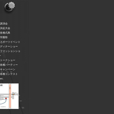
●講演会
●決起大会
●各種式典
●学園祭
●スポーツイベント
●ディナーショー
●ファッションショ
ー
●トークショー
●各種パーティー
●キャンペーン
●各種コンテスト
etc.